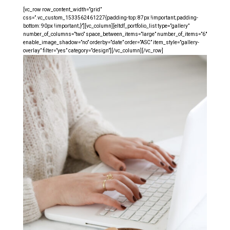
[vc_row row_content_width=”grid”
css=”.vc_custom_1533562461227{padding-top: 87px !important;padding-
bottom: 90px !important;}”][vc_column][eltdf_portfolio_list type=”gallery”
number_of_columns=”two” space_between_items=”large” number_of_items=”6″
enable_image_shadow=”no” orderby=”date” order=”ASC” item_style=”gallery-
overlay” filter=”yes” category=”design”][/vc_column][/vc_row]