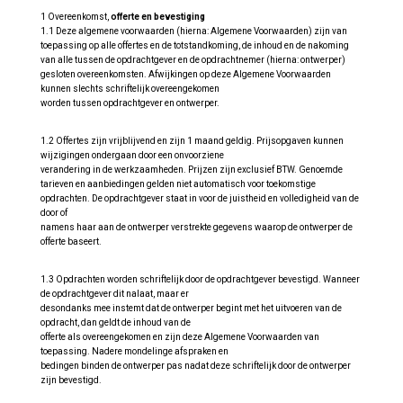
1 Overeenkomst,
offerte en bevestiging
1.1 Deze algemene voorwaarden (hierna: Algemene Voorwaarden) zijn van
toepassing op alle offertes en de totstandkoming, de inhoud en de nakoming
van alle tussen de opdrachtgever en de opdrachtnemer (hierna: ontwerper)
gesloten overeenkomsten. Afwijkingen op deze Algemene Voorwaarden
kunnen slechts schriftelijk overeengekomen
worden tussen opdrachtgever en ontwerper.
1.2 Offertes zijn vrijblijvend en zijn 1 maand geldig. Prijsopgaven kunnen
wijzigingen ondergaan door een onvoorziene
verandering in de werkzaamheden. Prijzen zijn exclusief BTW. Genoemde
tarieven en aanbiedingen gelden niet automatisch voor toekomstige
opdrachten. De opdrachtgever staat in voor de juistheid en volledigheid van de
door of
namens haar aan de ontwerper verstrekte gegevens waarop de ontwerper de
offerte baseert.
1.3 Opdrachten worden schriftelijk door de opdrachtgever bevestigd. Wanneer
de opdrachtgever dit nalaat, maar er
desondanks mee instemt dat de ontwerper begint met het uitvoeren van de
opdracht, dan geldt de inhoud van de
offerte als overeengekomen en zijn deze Algemene Voorwaarden van
toepassing. Nadere mondelinge afspraken en
bedingen binden de ontwerper pas nadat deze schriftelijk door de ontwerper
zijn bevestigd.