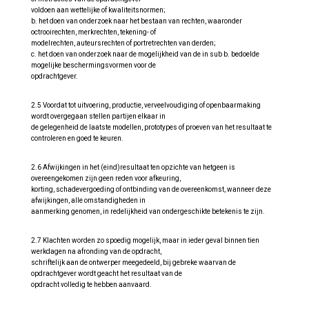
voldoen aan wettelijke of kwaliteitsnormen;
b. het doen van onderzoek naar het bestaan van rechten, waaronder
octrooirechten, merkrechten, tekening- of
modelrechten, auteursrechten of portretrechten van derden;
c. het doen van onderzoek naar de mogelijkheid van de in sub b. bedoelde
mogelijke beschermingsvormen voor de
opdrachtgever.
2.5 Voordat tot uitvoering, productie, verveelvoudiging of openbaarmaking
wordt overgegaan stellen partijen elkaar in
de gelegenheid de laatste modellen, prototypes of proeven van het resultaat te
controleren en goed te keuren.
2.6 Afwijkingen in het (eind)resultaat ten opzichte van hetgeen is
overeengekomen zijn geen reden voor afkeuring,
korting, schadevergoeding of ontbinding van de overeenkomst, wanneer deze
afwijkingen, alle omstandigheden in
aanmerking genomen, in redelijkheid van ondergeschikte betekenis te zijn.
2.7 Klachten worden zo spoedig mogelijk, maar in ieder geval binnen tien
werkdagen na afronding van de opdracht,
schriftelijk aan de ontwerper meegedeeld, bij gebreke waarvan de
opdrachtgever wordt geacht het resultaat van de
opdracht volledig te hebben aanvaard.