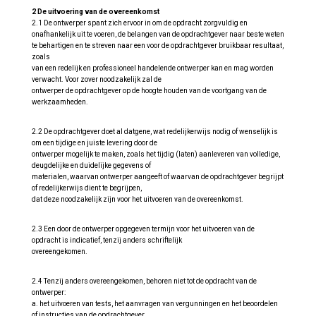
2 De uitvoering van de overeenkomst
2.1 De ontwerper spant zich ervoor in om de opdracht zorgvuldig en
onafhankelijk uit te voeren, de belangen van de opdrachtgever naar beste weten
te behartigen en te streven naar een voor de opdrachtgever bruikbaar resultaat,
zoals
van een redelijk en professioneel handelende ontwerper kan en mag worden
verwacht. Voor zover noodzakelijk zal de
ontwerper de opdrachtgever op de hoogte houden van de voortgang van de
werkzaamheden.
2.2 De opdrachtgever doet al datgene, wat redelijkerwijs nodig of wenselijk is
om een tijdige en juiste levering door de
ontwerper mogelijk te maken, zoals het tijdig (laten) aanleveren van volledige,
deugdelijke en duidelijke gegevens of
materialen, waarvan ontwerper aangeeft of waarvan de opdrachtgever begrijpt
of redelijkerwijs dient te begrijpen,
dat deze noodzakelijk zijn voor het uitvoeren van de overeenkomst.
2.3 Een door de ontwerper opgegeven termijn voor het uitvoeren van de
opdracht is indicatief, tenzij anders schriftelijk
overeengekomen.
2.4 Tenzij anders overeengekomen, behoren niet tot de opdracht van de
ontwerper:
a. het uitvoeren van tests, het aanvragen van vergunningen en het beoordelen
of instructies van de opdrachtgever