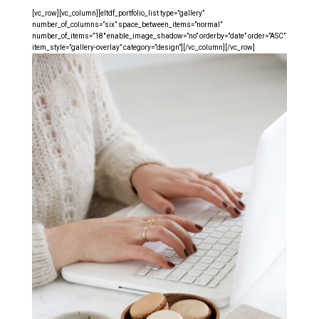
[vc_row][vc_column][eltdf_portfolio_list type=”gallery”
number_of_columns=”six” space_between_items=”normal”
number_of_items=”18″ enable_image_shadow=”no” orderby=”date” order=”ASC”
item_style=”gallery-overlay” category=”design”][/vc_column][/vc_row]