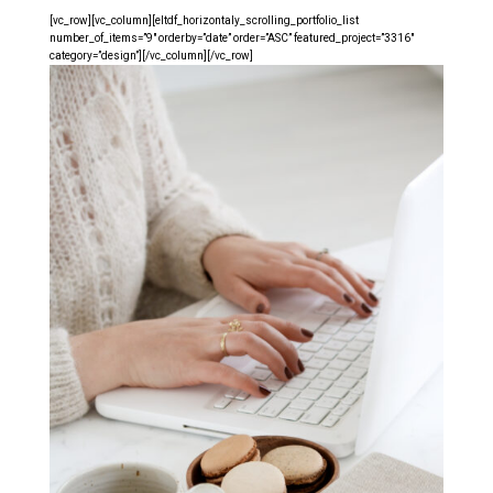
[vc_row][vc_column][eltdf_horizontaly_scrolling_portfolio_list
number_of_items=”9″ orderby=”date” order=”ASC” featured_project=”3316″
category=”design”][/vc_column][/vc_row]