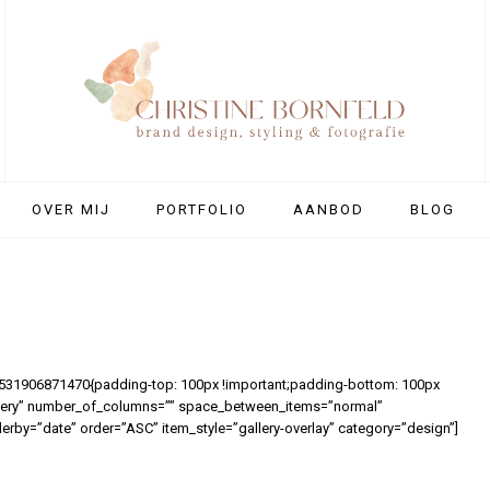
OVER MIJ
PORTFOLIO
AANBOD
BLOG
1531906871470{padding-top: 100px !important;padding-bottom: 100px
”gallery” number_of_columns=”” space_between_items=”normal”
by=”date” order=”ASC” item_style=”gallery-overlay” category=”design”]