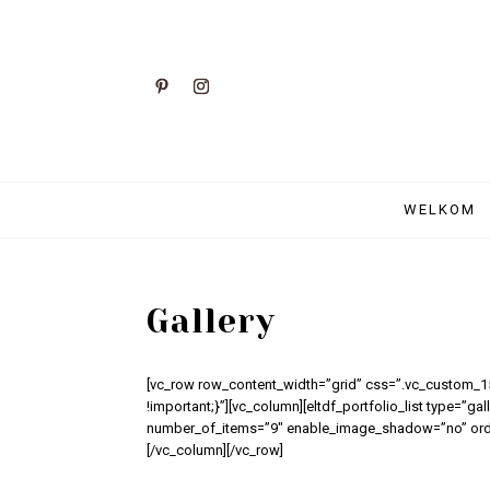
WELKOM
Gallery
[vc_row row_content_width=”grid” css=”.vc_custom_
!important;}”][vc_column][eltdf_portfolio_list type=
number_of_items=”9″ enable_image_shadow=”no” order
[/vc_column][/vc_row]