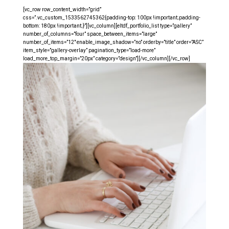
[vc_row row_content_width=”grid”
css=”.vc_custom_1533562745362{padding-top: 100px !important;padding-
bottom: 180px !important;}”][vc_column][eltdf_portfolio_list type=”gallery”
number_of_columns=”four” space_between_items=”large”
number_of_items=”12″ enable_image_shadow=”no” orderby=”title” order=”ASC”
item_style=”gallery-overlay” pagination_type=”load-more”
load_more_top_margin=”20px” category=”design”][/vc_column][/vc_row]