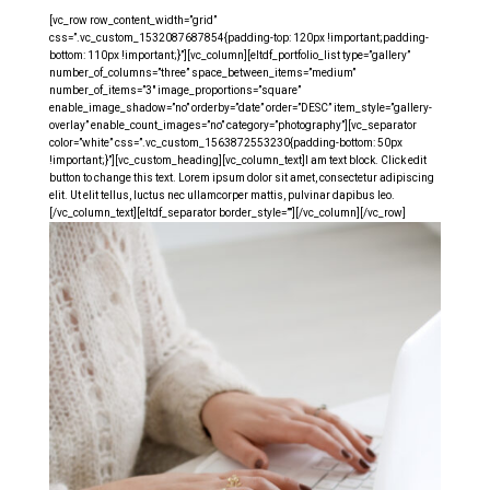
[vc_row row_content_width=”grid”
css=”.vc_custom_1532087687854{padding-top: 120px !important;padding-
bottom: 110px !important;}”][vc_column][eltdf_portfolio_list type=”gallery”
number_of_columns=”three” space_between_items=”medium”
number_of_items=”3″ image_proportions=”square”
enable_image_shadow=”no” orderby=”date” order=”DESC” item_style=”gallery-
overlay” enable_count_images=”no” category=”photography”][vc_separator
color=”white” css=”.vc_custom_1563872553230{padding-bottom: 50px
!important;}”][vc_custom_heading][vc_column_text]I am text block. Click edit
button to change this text. Lorem ipsum dolor sit amet, consectetur adipiscing
elit. Ut elit tellus, luctus nec ullamcorper mattis, pulvinar dapibus leo.
[/vc_column_text][eltdf_separator border_style=””][/vc_column][/vc_row]