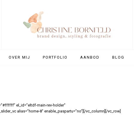
OVER MIJ
PORTFOLIO
AANBOD
BLOG
”#ffffff” el_id=”eltdf-main-rev-holder”
lider_vc alias=”home-8″ enable_paspartu=”no”][/vc_column][/vc_row]