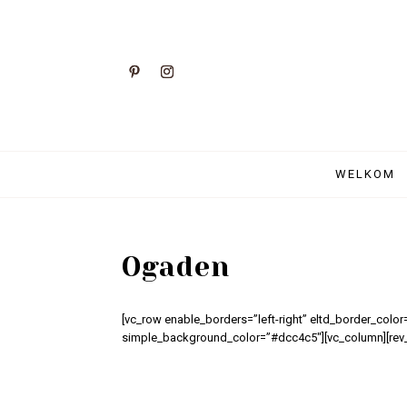
WELKOM
Ogaden
[vc_row enable_borders=”left-right” eltd_border_color=
simple_background_color=”#dcc4c5″][vc_column][rev_s