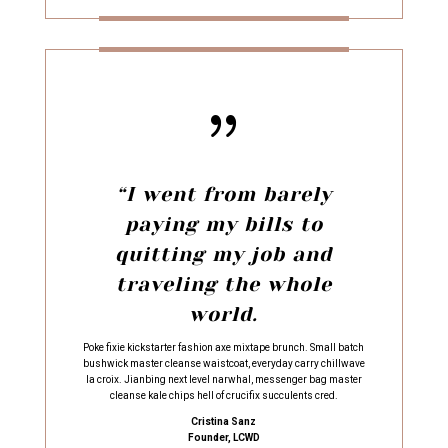
{
“I went from barely
paying my bills to
quitting my job and
traveling the whole
world.
Poke fixie kickstarter fashion axe mixtape brunch. Small batch
bushwick master cleanse waistcoat, everyday carry chillwave
la croix. Jianbing next level narwhal, messenger bag master
cleanse kale chips hell of crucifix succulents cred.
Cristina Sanz
Founder, LCWD