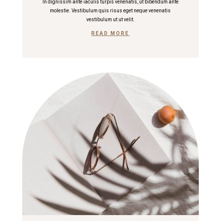
In dignissim ante iaculis turpis venenatis, ut bibendum ante
molestie. Vestibulum quis risus eget neque venenatis
vestibulum ut ut velit.
READ MORE