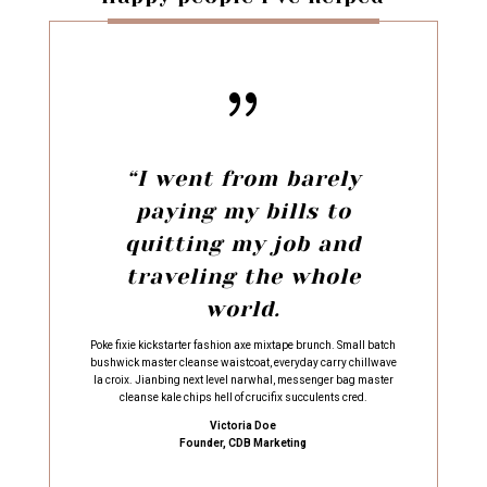
{
“I went from barely
paying my bills to
quitting my job and
traveling the whole
world.
Poke fixie kickstarter fashion axe mixtape brunch. Small batch
bushwick master cleanse waistcoat, everyday carry chillwave
la croix. Jianbing next level narwhal, messenger bag master
cleanse kale chips hell of crucifix succulents cred.
Victoria Doe
Founder, CDB Marketing