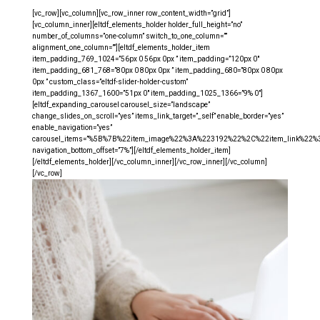
[vc_row][vc_column][vc_row_inner row_content_width=”grid”]
[vc_column_inner][eltdf_elements_holder holder_full_height=”no”
number_of_columns=”one-column” switch_to_one_column=””
alignment_one_column=””][eltdf_elements_holder_item
item_padding_769_1024=”56px 0 56px 0px ” item_padding=”120px 0″
item_padding_681_768=”80px 0 80px 0px ” item_padding_680=”80px 0 80px
0px ” custom_class=”eltdf-slider-holder-custom”
item_padding_1367_1600=”51px 0″ item_padding_1025_1366=”9% 0″]
[eltdf_expanding_carousel carousel_size=”landscape”
change_slides_on_scroll=”yes” items_link_target=”_self” enable_border=”yes”
enable_navigation=”yes”
carousel_items=”%5B%7B%22item_image%22%3A%223192%22%2C%22item_link%
navigation_bottom_offset=”7%”][/eltdf_elements_holder_item]
[/eltdf_elements_holder][/vc_column_inner][/vc_row_inner][/vc_column]
[/vc_row]