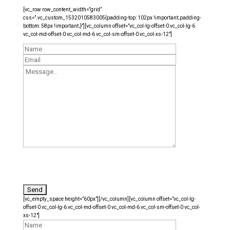
[vc_row row_content_width=”grid”
css=”.vc_custom_1532010583005{padding-top: 102px !important;padding-
bottom: 58px !important;}”][vc_column offset=”vc_col-lg-offset-0 vc_col-lg-6
vc_col-md-offset-0 vc_col-md-6 vc_col-sm-offset-0 vc_col-xs-12″]
[vc_empty_space height=”60px”][/vc_column][vc_column offset=”vc_col-lg-
offset-0 vc_col-lg-6 vc_col-md-offset-0 vc_col-md-6 vc_col-sm-offset-0 vc_col-
xs-12″]