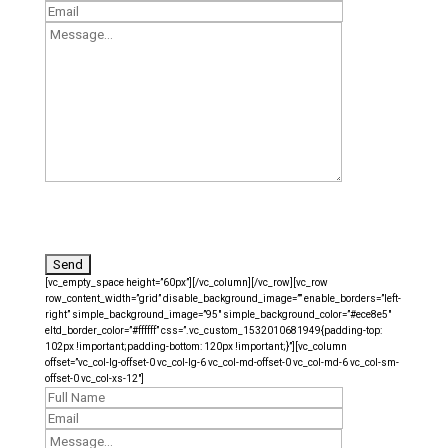
[vc_empty_space height=”60px”][/vc_column][/vc_row][vc_row
row_content_width=”grid” disable_background_image=”” enable_borders=”left-
right” simple_background_image=”95″ simple_background_color=”#ece8e5″
eltd_border_color=”#ffffff” css=”.vc_custom_1532010681949{padding-top:
102px !important;padding-bottom: 120px !important;}”][vc_column
offset=”vc_col-lg-offset-0 vc_col-lg-6 vc_col-md-offset-0 vc_col-md-6 vc_col-sm-
offset-0 vc_col-xs-12″]