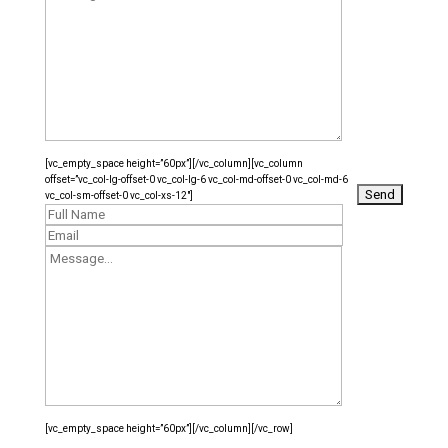
[vc_empty_space height=”60px”][/vc_column][vc_column
offset=”vc_col-lg-offset-0 vc_col-lg-6 vc_col-md-offset-0 vc_col-md-6
vc_col-sm-offset-0 vc_col-xs-12″]
[vc_empty_space height=”60px”][/vc_column][/vc_row]