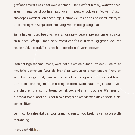
grafisch ontwerp van haar over te nemen. Hier bleef het niet bij, want wanneer
er een nieuw pand op haar pad kwam, moest er ook een nieuwe huisstijl
ontworpen worden! Een ander logo, nieuwe kleuren en een passend lettertype.
De branding van Sanja Steen huidzorg werd volledig aangepakt.
Sanja had een goed beeld van wat zij graag wilde: wat professioneler, strakker
en minder liefelijk. Haar merk moest een frisse uitstraling geven voor een
heuse huidzorgpraktijk. Ik heb haar geholpen dit vorm te geven.
Toen het logo eenmaal stond, werd het tijd om de huisstijl verder uit de rollen
met toffe elementen. Voor de branding werden er onder andere flyers en
visitekaartjes gedrukt, maar ook de pandbelettering mocht niet achterblijven.
Dan stond ons nog maar één ding te doen, want naast mijn passie voor
branding en grafisch ontwerp ben ik ook stylist en fotografe. Wanneer dit
allemaal stond mocht dus ook mooie fotografie voor de website en socials niet
achterblijven!
Een mooi totaalpakket dat voor branding een tof voorbeeld is van succesvolle
rebranding.
Interesse? Klik
hier!