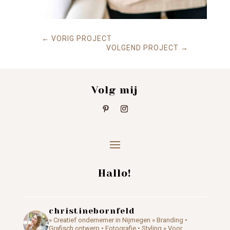
←
VORIG PROJECT
VOLGEND PROJECT
→
Volg mij
Hallo!
christinebornfeld
» Creatief ondernemer in Nijmegen
» Branding •
Grafisch ontwerp • Fotografie • Styling
» Voor